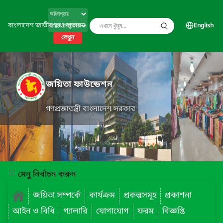
বাংলাদেশ জাতীয় তথ্য বাতায়ন
English
দেখুন
জয়িতা ফাউন্ডেশন
গণপ্রজাতন্ত্রী বাংলাদেশ সরকার
মেনু নির্বাচন করুন
জয়িতা সম্পর্কে
কার্যক্রম
প্রকল্পসমূহ
প্রকাশনা
আইন ও বিধি
গ্যালারি
যোগাযোগ
ফরম
বিজ্ঞপ্তি