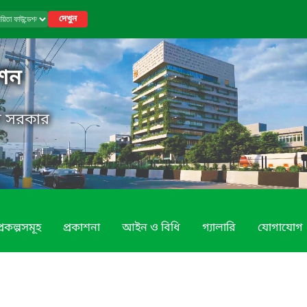
দেখুন
েশন
েশ সরকার
্রকল্পসমূহ
প্রকাশনা
আইন ও বিধি
গ্যালারি
যোগাযোগ