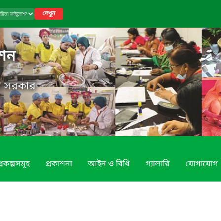
দেখুন
েশন
েশ সরকার
্রকল্পসমূহ
প্রকাশনা
আইন ও বিধি
গ্যালারি
যোগাযোগ