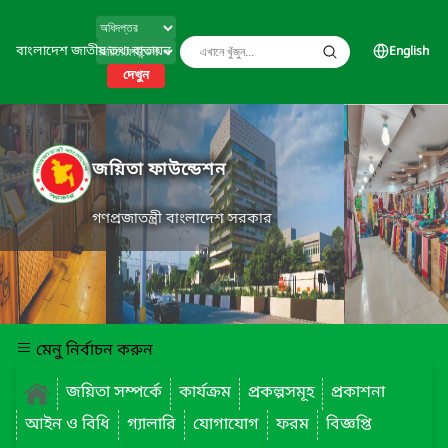
বাংলাদেশ জাতীয় তথ্য বাতায়ন
English
দেখুন
জয়িতা ফাউন্ডেশন
গণপ্রজাতন্ত্রী বাংলাদেশ সরকার
মেনু নির্বাচন করুন
জয়িতা সম্পর্কে
কার্যক্রম
প্রকল্পসমূহ
প্রকাশনা
আইন ও বিধি
গ্যালারি
যোগাযোগ
ফরম
বিজ্ঞপ্তি