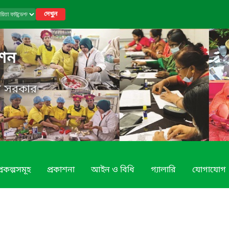
দেখুন
েশন
েশ সরকার
্রকল্পসমূহ
প্রকাশনা
আইন ও বিধি
গ্যালারি
যোগাযোগ