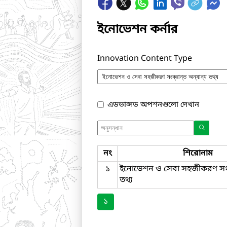
ইনোভেশন কর্নার
Innovation Content Type
এডভান্সড অপশনগুলো দেখান
নং
শিরোনাম
১
ইনোভেশন ও সেবা সহজীকরণ সংক্রা
তথ্য
১